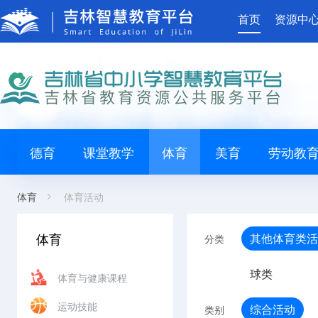
首页
资源中
德育
课堂教学
体育
美育
劳动教
体育
体育活动
体育
其他体育类活
分类
球类
体育与健康课程
运动技能
综合活动
类别