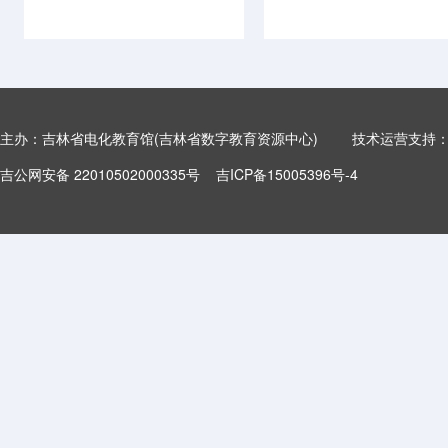
主办：吉林省电化教育馆(吉林省数字教育资源中心)
技术运营支持
吉公网安备 22010502000335号
吉ICP备15005396号-4